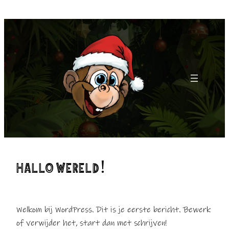
Ga
naar
de
inhoud
HALLO WERELD!
Welkom bij WordPress. Dit is je eerste bericht. Bewerk
of verwijder het, start dan met schrijven!