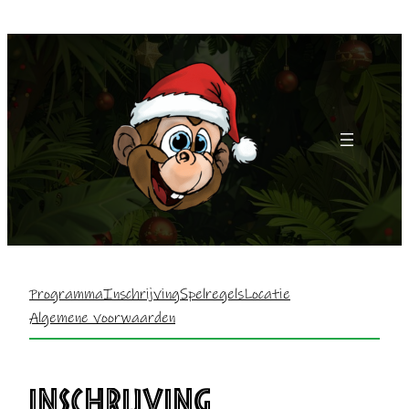
Programma
Inschrijving
Spelregels
Locatie
Algemene voorwaarden
INSCHRIJVING